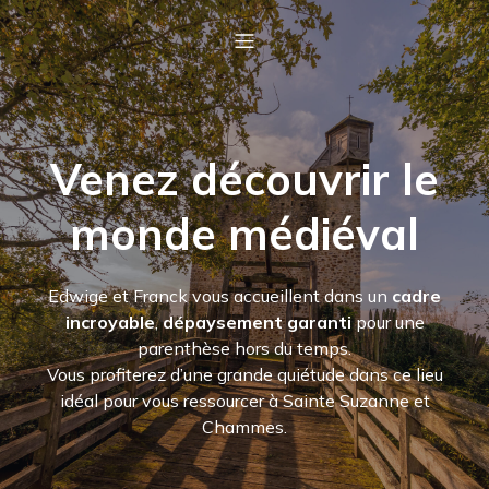
Venez découvrir le
monde médiéval
Edwige et Franck vous accueillent dans un
cadre
incroyable
,
dépaysement garanti
pour une
parenthèse hors du temps.
Vous profiterez d’une grande quiétude
dans ce lieu
idéal pour vous ressourcer à Sainte Suzanne et
Chammes.